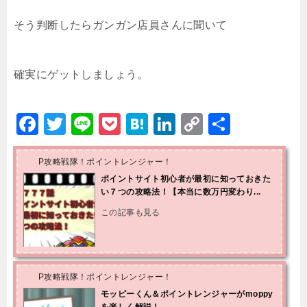
そう判断したらガンガン店員さんに聞いて
確実にゲットしましょう。
F
T
Li
P
H
Li
C
共
a
wi
n
o
at
n
o
有
c
tt
e
c
e
k
p
P攻略戦隊！ポイントレンジャー！
ポイントサイト初心者が最初に知っておきた
e
er
k
n
e
y
い７つの攻略法！【本当に数万円変わり...
b
et
a
dI
Li
この記事も見る
o
n
n
o
k
k
P攻略戦隊！ポイントレンジャー！
モッピーくん＆ポイントレンジャーがmoppy
を楽しく解説！