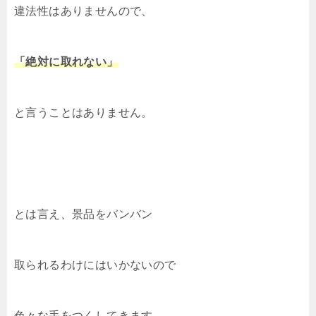
o
n
n
違法性はありませんので、
o
k
k
「絶対に取れない」
と言うことはありません。
とは言え、景品をバンバン
取られるわけにはいかないので
色々な手をつくしてきます。