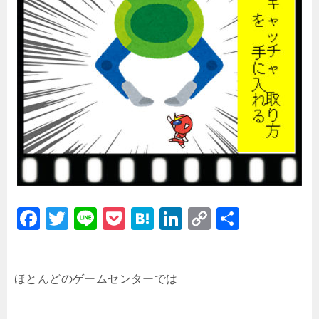
F
T
Li
P
H
Li
C
共
a
wi
n
o
at
n
o
有
c
tt
e
c
e
k
p
ほとんどのゲームセンターでは
e
er
k
n
e
y
b
et
a
dI
Li