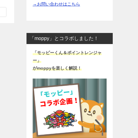
k
p
→お問い合わせはこちら
有
a
e
y
d
L
I
i
「moppy」とコラボしました！
n
n
k
「モッピーくん＆ポイントレンジャ
ー」
がmoppyを楽しく解説！