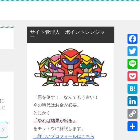
サイト管理人「ポイントレンジャ
ー」
F
a
T
c
w
L
e
i
i
P
b
t
n
o
「悪を倒す！」なんてもう古い！
o
H
に
t
e
今の時代はお金が必要。
c
 と
o
a
e
L
とにかく
k
k
t
「やれば結果が出る」
r
i
C
e
e
をモットウに解説します。
n
o
t
共
→詳しいプロフィールはこちら
n